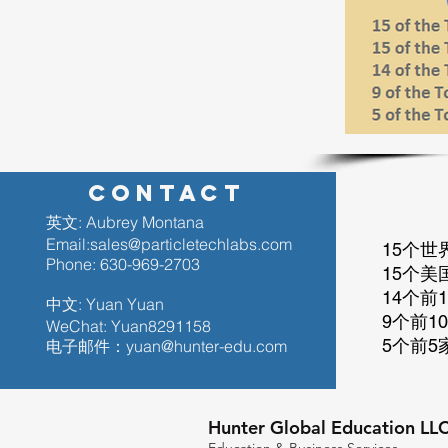
CONTACT
英文:
Aubrey Montana
Email:
sales@particletechlabs.com
15个世
Phone: 630-969-2703
15个美
14个前
中文:
Yuan Yuan
9个前1
WeChat: Yuan8291158
5个前
电子邮件：
yuan@hunter-edu.com
Hunter Global Education LLC